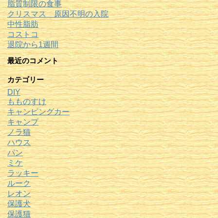
脂質制限の食事
クリスマス 原因不明の入院
中性脂肪
コストコ
退院から1週間
最近のコメント
カテゴリー
DIY
もものすけ
キャンピングカー
キャンプ
ノラ猫
ハウス
パン
ミケ
ラッキー
ルーク
レオン
保護犬
保護猫