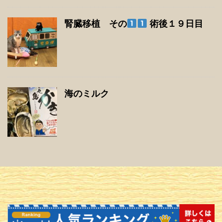
腎臓移植 その
術後１９日目
海のミルク