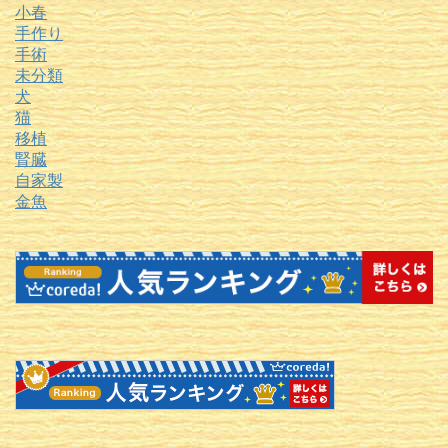
小春
手作り
手術
未分類
犬
猫
移植
腎臓
自家製
金魚