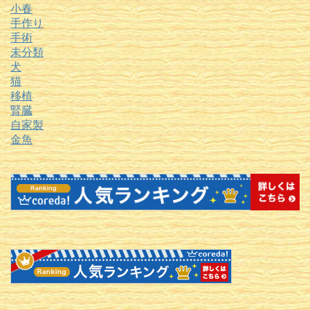
小春
手作り
手術
未分類
犬
猫
移植
腎臓
自家製
金魚