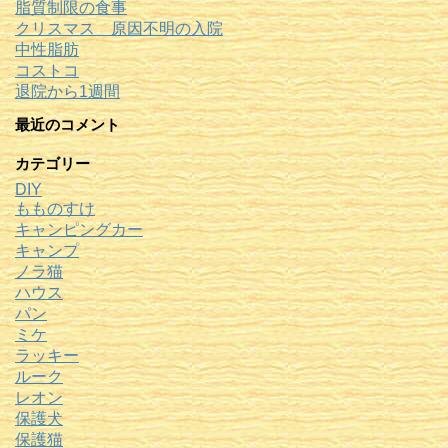
脂質制限の食事
クリスマス 原因不明の入院
中性脂肪
コストコ
退院から1週間
最近のコメント
カテゴリー
DIY
もものすけ
キャンピングカー
キャンプ
ノラ猫
ハウス
パン
ミケ
ラッキー
ルーク
レオン
保護犬
保護猫