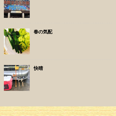
春の気配
快晴