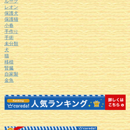
ルーク
レオン
保護犬
保護猫
小春
手作り
手術
未分類
犬
猫
移植
腎臓
自家製
金魚