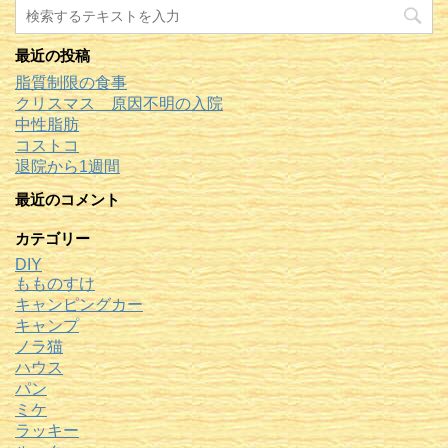
最近の投稿
脂質制限の食事
クリスマス 原因不明の入院
中性脂肪
コストコ
退院から1週間
最近のコメント
カテゴリー
DIY
もものすけ
キャンピングカー
キャンプ
ノラ猫
ハウス
パン
ミケ
ラッキー