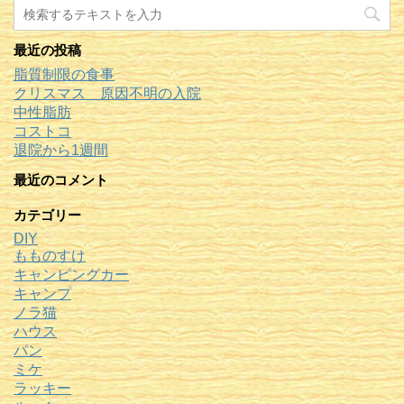
最近の投稿
脂質制限の食事
クリスマス 原因不明の入院
中性脂肪
コストコ
退院から1週間
最近のコメント
カテゴリー
DIY
もものすけ
キャンピングカー
キャンプ
ノラ猫
ハウス
パン
ミケ
ラッキー