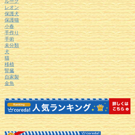
ルーク
レオン
保護犬
保護猫
小春
手作り
手術
未分類
犬
猫
移植
腎臓
自家製
金魚