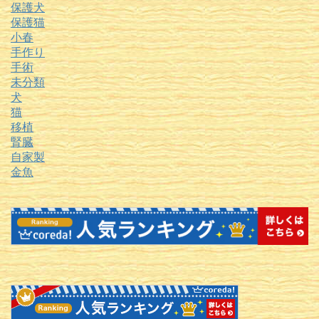
保護犬
保護猫
小春
手作り
手術
未分類
犬
猫
移植
腎臓
自家製
金魚