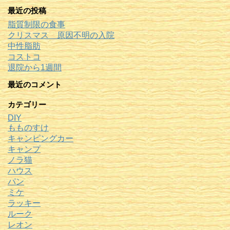
最近の投稿
脂質制限の食事
クリスマス 原因不明の入院
中性脂肪
コストコ
退院から1週間
最近のコメント
カテゴリー
DIY
もものすけ
キャンピングカー
キャンプ
ノラ猫
ハウス
パン
ミケ
ラッキー
ルーク
レオン