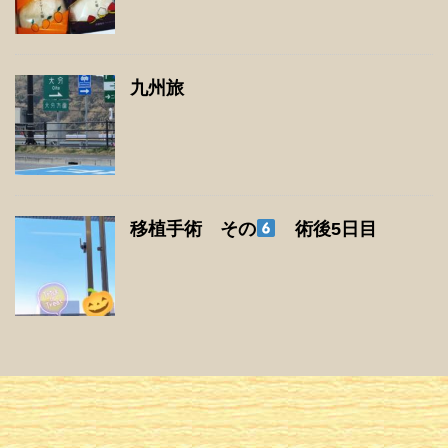
九州旅
移植手術 その
術後5日目