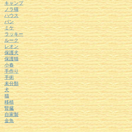
キャンプ
ノラ猫
ハウス
パン
ミケ
ラッキー
ルーク
レオン
保護犬
保護猫
小春
手作り
手術
未分類
犬
猫
移植
腎臓
自家製
金魚