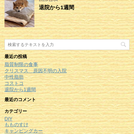
退院から1週間
最近の投稿
脂質制限の食事
クリスマス 原因不明の入院
中性脂肪
コストコ
退院から1週間
最近のコメント
カテゴリー
DIY
もものすけ
キャンピングカー