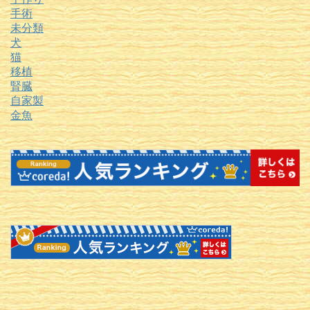
手術
未分類
犬
猫
移植
腎臓
自家製
金魚