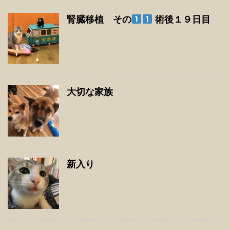
腎臓移植 その
術後１９日目
大切な家族
新入り