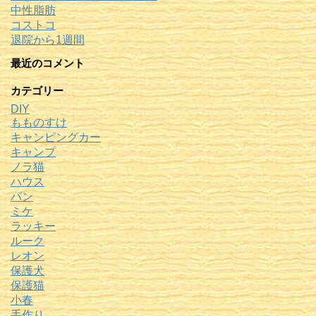
中性脂肪
コストコ
退院から1週間
最近のコメント
カテゴリー
DIY
もものすけ
キャンピングカー
キャンプ
ノラ猫
ハウス
パン
ミケ
ラッキー
ルーク
レオン
保護犬
保護猫
小春
手作り