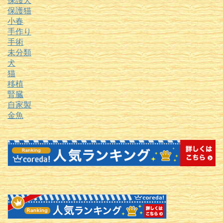
保護犬
保護猫
小春
手作り
手術
未分類
犬
猫
移植
腎臓
自家製
金魚