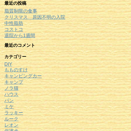
最近の投稿
脂質制限の食事
クリスマス 原因不明の入院
中性脂肪
コストコ
退院から1週間
最近のコメント
カテゴリー
DIY
もものすけ
キャンピングカー
キャンプ
ノラ猫
ハウス
パン
ミケ
ラッキー
ルーク
レオン