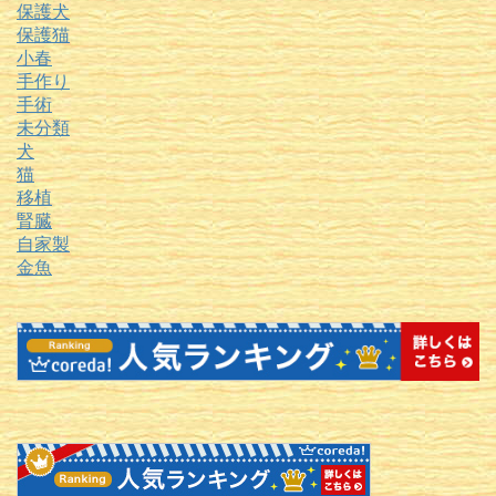
保護犬
保護猫
小春
手作り
手術
未分類
犬
猫
移植
腎臓
自家製
金魚