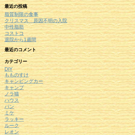
最近の投稿
脂質制限の食事
クリスマス 原因不明の入院
中性脂肪
コストコ
退院から1週間
最近のコメント
カテゴリー
DIY
もものすけ
キャンピングカー
キャンプ
ノラ猫
ハウス
パン
ミケ
ラッキー
ルーク
レオン