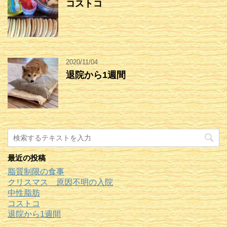
コストコ
2020/11/04
退院から1週間
最近の投稿
脂質制限の食事
クリスマス 原因不明の入院
中性脂肪
コストコ
退院から1週間