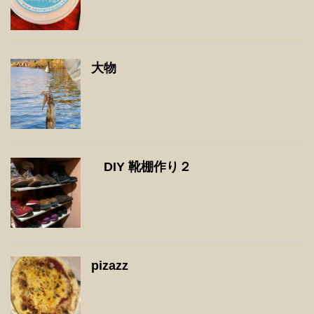
大物
DIY 靴棚作り２
pizazz