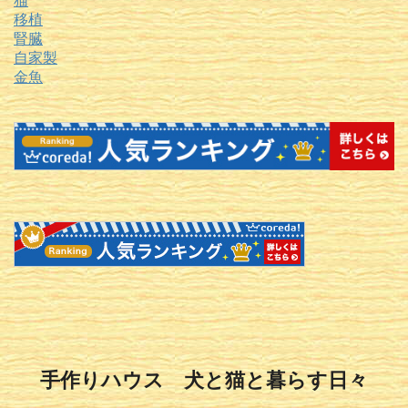
猫
移植
腎臓
自家製
金魚
手作りハウス 犬と猫と暮らす日々