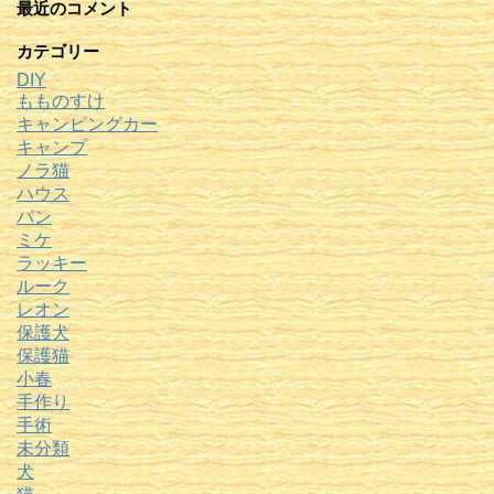
最近のコメント
カテゴリー
DIY
もものすけ
キャンピングカー
キャンプ
ノラ猫
ハウス
パン
ミケ
ラッキー
ルーク
レオン
保護犬
保護猫
小春
手作り
手術
未分類
犬