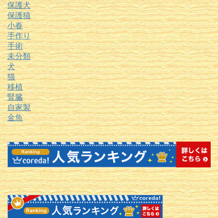
保護犬
保護猫
小春
手作り
手術
未分類
犬
猫
移植
腎臓
自家製
金魚