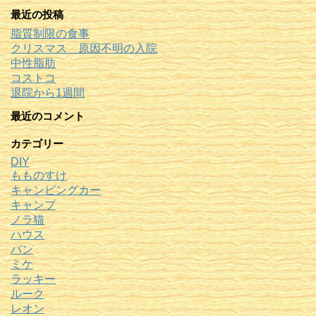
最近の投稿
脂質制限の食事
クリスマス 原因不明の入院
中性脂肪
コストコ
退院から1週間
最近のコメント
カテゴリー
DIY
もものすけ
キャンピングカー
キャンプ
ノラ猫
ハウス
パン
ミケ
ラッキー
ルーク
レオン