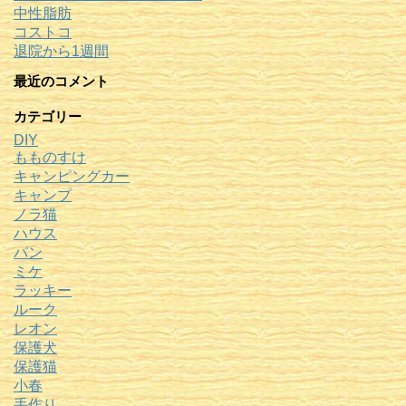
中性脂肪
コストコ
退院から1週間
最近のコメント
カテゴリー
DIY
もものすけ
キャンピングカー
キャンプ
ノラ猫
ハウス
パン
ミケ
ラッキー
ルーク
レオン
保護犬
保護猫
小春
手作り