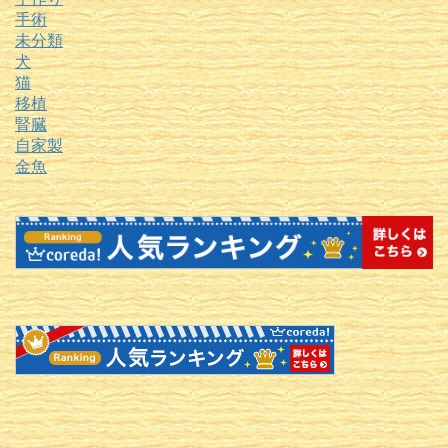
手術
未分類
犬
猫
移植
腎臓
自家製
金魚