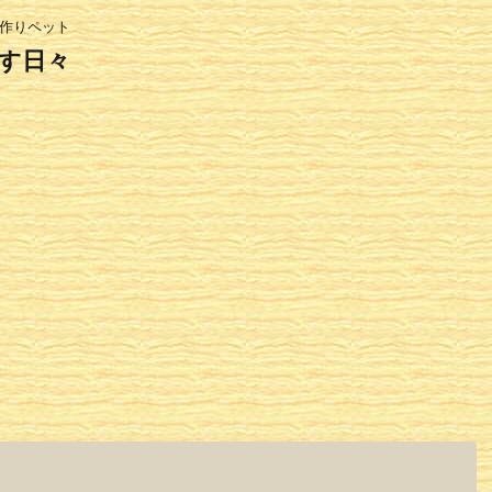
家作りペット
す日々