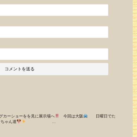
カーショーをを見に展示場へ
今回は大阪
日曜日でた
ンちゃん達
...