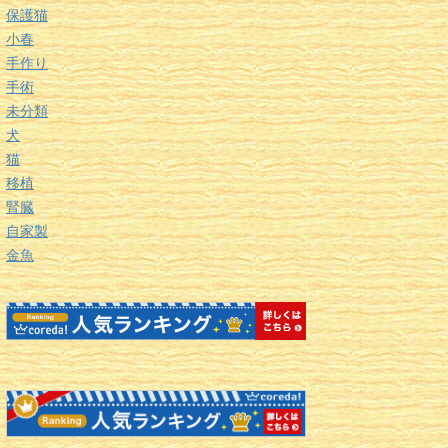
保護猫
小春
手作り
手術
未分類
犬
猫
移植
腎臓
自家製
金魚