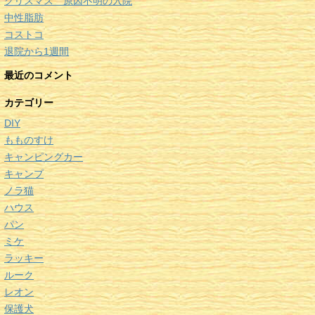
クリスマス 原因不明の入院
中性脂肪
コストコ
退院から1週間
最近のコメント
カテゴリー
DIY
もものすけ
キャンピングカー
キャンプ
ノラ猫
ハウス
パン
ミケ
ラッキー
ルーク
レオン
保護犬