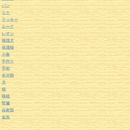
パン
ミケ
ラッキー
ルーク
レオン
保護犬
保護猫
小春
手作り
手術
未分類
犬
猫
移植
腎臓
自家製
金魚