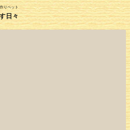
家作りペット
す日々