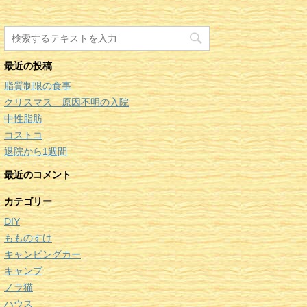
最近の投稿
脂質制限の食事
クリスマス 原因不明の入院
中性脂肪
コストコ
退院から1週間
最近のコメント
カテゴリー
DIY
もものすけ
キャンピングカー
キャンプ
ノラ猫
ハウス