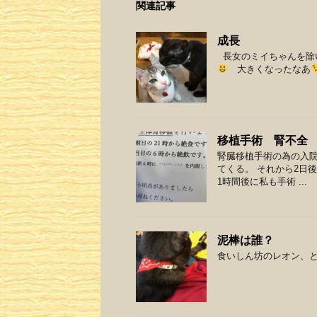
関連記事
成長
長女のミイちゃんを除
大きくなったなあ
移植手術 腎不全
腎臓移植手術の為の入
てくる。 それから2日
1時間後に私も手術 ...
泥棒は誰？
食いしん坊のレオン、