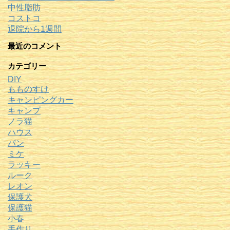
中性脂肪
コストコ
退院から1週間
最近のコメント
カテゴリー
DIY
もものすけ
キャンピングカー
キャンプ
ノラ猫
ハウス
パン
ミケ
ラッキー
ルーク
レオン
保護犬
保護猫
小春
手作り