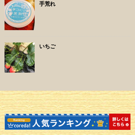
手荒れ
いちご