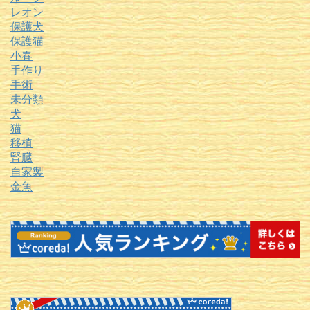
レオン
保護犬
保護猫
小春
手作り
手術
未分類
犬
猫
移植
腎臓
自家製
金魚