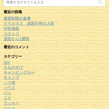
最近の投稿
脂質制限の食事
クリスマス 原因不明の入院
中性脂肪
コストコ
退院から1週間
最近のコメント
カテゴリー
DIY
もものすけ
キャンピングカー
キャンプ
ノラ猫
ハウス
パン
ミケ
ラッキー
ルーク