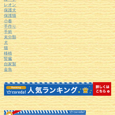
レオン
保護犬
保護猫
小春
手作り
手術
未分類
犬
猫
移植
腎臓
自家製
金魚