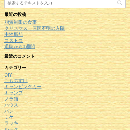
最近の投稿
脂質制限の食事
クリスマス 原因不明の入院
中性脂肪
コストコ
退院から1週間
最近のコメント
カテゴリー
DIY
もものすけ
キャンピングカー
キャンプ
ノラ猫
ハウス
パン
ミケ
ラッキー
ルーク