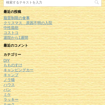
最近の投稿
脂質制限の食事
クリスマス 原因不明の入院
中性脂肪
コストコ
退院から1週間
最近のコメント
カテゴリー
DIY
もものすけ
キャンピングカー
キャンプ
ノラ猫
ハウス
パン
ミケ
ラッキー
ルーク