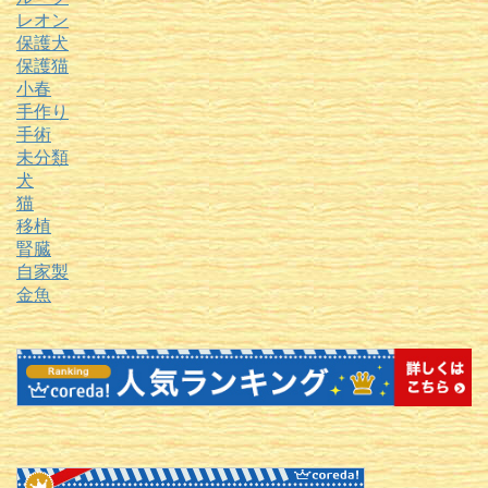
レオン
保護犬
保護猫
小春
手作り
手術
未分類
犬
猫
移植
腎臓
自家製
金魚